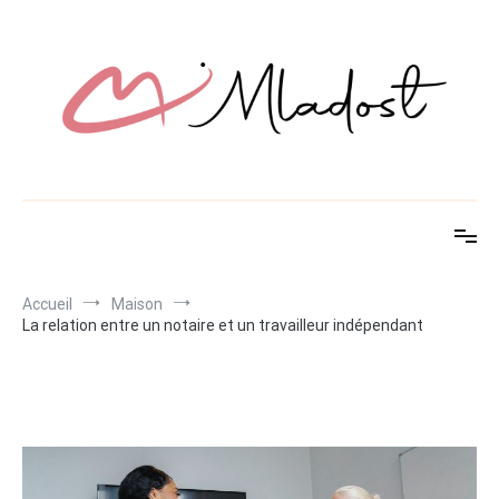
Aller
au
contenu
Mladost
Découvrez des idées innovantes pour maison et jardin
Accueil
Maison
La relation entre un notaire et un travailleur indépendant