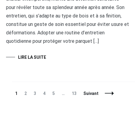
pour révéler toute sa splendeur année après année. Son
entretien, qui s’adapte au type de bois et à sa finition,
constitue un geste de soin essentiel pour éviter usure et
déformations. Adopter une routine d’entretien
quotidienne pour protéger votre parquet […]
LIRE LA SUITE
Navigation
Page
Page
Page
Page
Page
Page
1
2
3
4
5
…
13
Suivant
des
articles