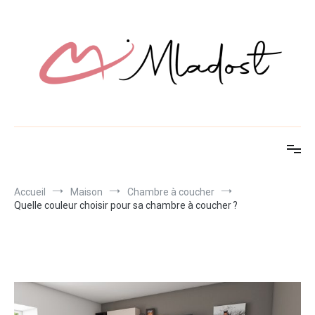
Aller
au
contenu
Mladost
Découvrez des idées innovantes pour maison et jardin
Accueil
Maison
Chambre à coucher
Quelle couleur choisir pour sa chambre à coucher ?