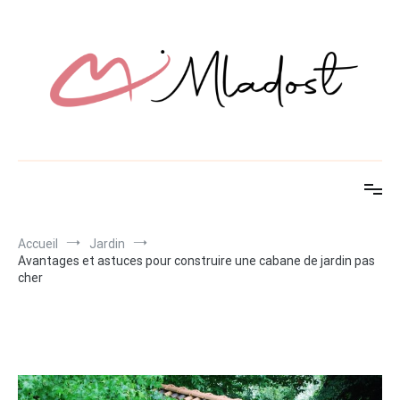
Aller
au
contenu
Mladost
Découvrez des idées innovantes pour maison et jardin
Accueil
Jardin
Avantages et astuces pour construire une cabane de jardin pas
cher