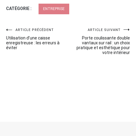
CATÉGORIE :
ENTREPRISE
Navigation
ARTICLE PRÉCÉDENT
ARTICLE SUIVANT
Utilisation d’une caisse
Porte coulissante double
de
enregistreuse : les erreurs à
vantaux sur rail : un choix
éviter
pratique et esthétique pour
l’article
votre intérieur