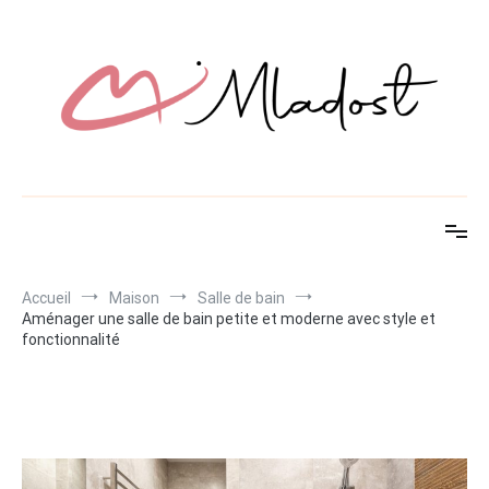
Aller
au
contenu
Mladost
Découvrez des idées innovantes pour maison et jardin
Accueil
Maison
Salle de bain
Aménager une salle de bain petite et moderne avec style et
fonctionnalité